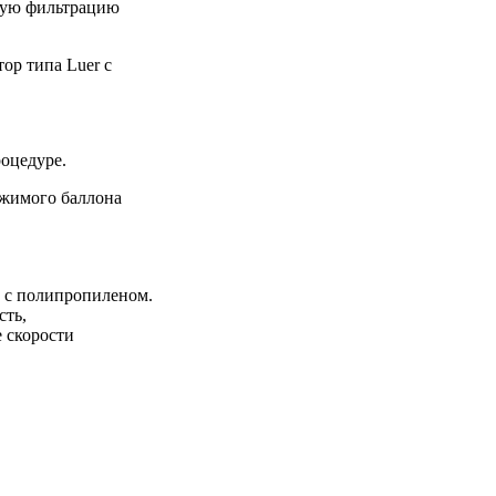
ную фильтрацию
ор типа Luer с
роцедуре.
ржимого баллона
и с полипропиленом.
сть,
е скорости