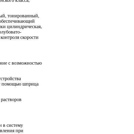
нского класса,
ый, тонированный,
 обеспечивающий
чки цилиндрическая,
олубовато-
 контроля скорости
ение с возможностью
устройства
 с помощью шприца
 растворов
н в систему
ивления при