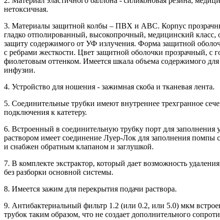
2. Материал эластичного баллона - силиконовая резина, медици
нетоксичная.
3. Материалы защитной колбы – ПВХ и АВС. Корпус прозрачн
гладко отполированный, высокопрочный, медицинский класс,
защиту содержимого от УФ излучения. Форма защитной оболо
с ребрами жесткости. Цвет защитной оболочки прозрачный, с г
фиолетовым оттенком. Имеется шкала объема содержимого для
инфузии.
4. Устройство для ношения - зажимная скоба и тканевая лента.
5. Соединительные трубки имеют внутреннее трехгранное сеч
подключения к катетеру.
6. Встроенный в соединительную трубку порт для заполнения 
раствором имеет соединение Луер-Лок для заполнения помпы
и снабжен обратным клапаном и заглушкой.
7. В комплекте экстрактор, который дает возможность удаления
без разборки основной системы.
8. Имеется зажим для перекрытия подачи раствора.
9. Антибактериальный фильтр 1.2 (или 0.2, или 5.0) мкм встрое
трубок таким образом, что не создает дополнительного сопрот