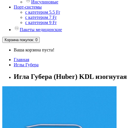
Инсулиновые
Порт-системы
с катетером 5.5 Fr
с катетером 7 Fr
с катетером 9 Fr
Пакеты медицинские
Корзина
покупок
: 0
Ваша корзина пуста!
Главная
Иглы Губера
Игла Губера (Huber) KDL изогнутая п