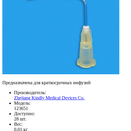
Предназначена для краткосрочных инфузий
Производитель:
Zhejiang Kindly Medical Devices Co.
Модель:
123651
Доступно:
28
шт.
Вес:
0.01
кг