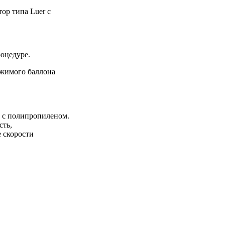
ор типа Luer с
роцедуре.
ржимого баллона
и с полипропиленом.
сть,
е скорости