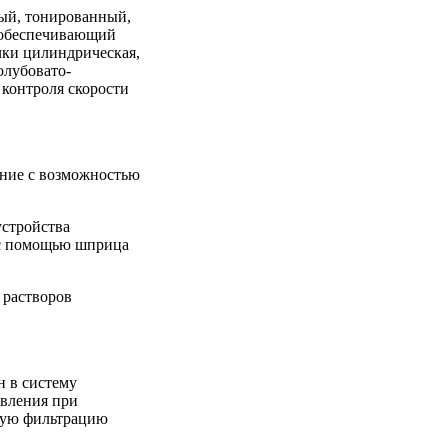
ый, тонированный,
 обеспечивающий
чки цилиндрическая,
олубовато-
 контроля скорости
ение с возможностью
устройства
 с помощью шприца
 растворов
н в систему
ивления при
ную фильтрацию