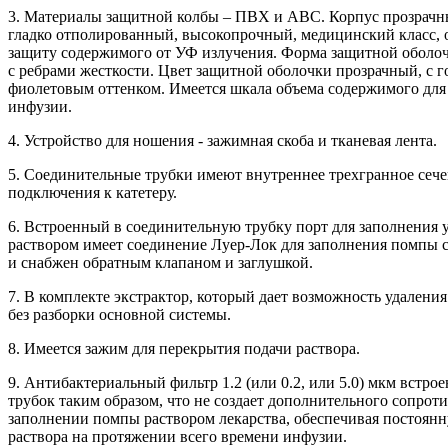
3. Материалы защитной колбы – ПВХ и АВС. Корпус прозрачн
гладко отполированный, высокопрочный, медицинский класс,
защиту содержимого от УФ излучения. Форма защитной оболо
с ребрами жесткости. Цвет защитной оболочки прозрачный, с г
фиолетовым оттенком. Имеется шкала объема содержимого для
инфузии.
4. Устройство для ношения - зажимная скоба и тканевая лента.
5. Соединительные трубки имеют внутреннее трехгранное сеч
подключения к катетеру.
6. Встроенный в соединительную трубку порт для заполнения 
раствором имеет соединение Луер-Лок для заполнения помпы
и снабжен обратным клапаном и заглушкой.
7. В комплекте экстрактор, который дает возможность удаления
без разборки основной системы.
8. Имеется зажим для перекрытия подачи раствора.
9. Антибактериальный фильтр 1.2 (или 0.2, или 5.0) мкм встрое
трубок таким образом, что не создает дополнительного сопрот
заполнении помпы раствором лекарства, обеспечивая постоян
раствора на протяжении всего времени инфузии.