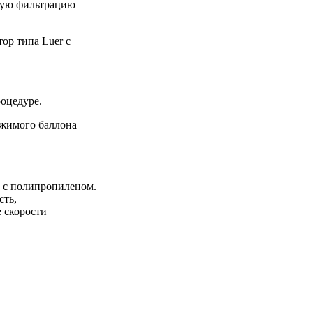
ную фильтрацию
ор типа Luer с
роцедуре.
ржимого баллона
и с полипропиленом.
сть,
е скорости