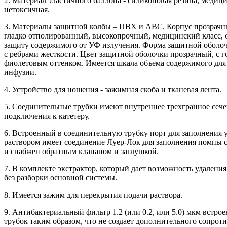
2. Материал эластичного баллона - силиконовая резина, медици
нетоксичная.
3. Материалы защитной колбы – ПВХ и АВС. Корпус прозрачн
гладко отполированный, высокопрочный, медицинский класс,
защиту содержимого от УФ излучения. Форма защитной оболо
с ребрами жесткости. Цвет защитной оболочки прозрачный, с г
фиолетовым оттенком. Имеется шкала объема содержимого для
инфузии.
4. Устройство для ношения - зажимная скоба и тканевая лента.
5. Соединительные трубки имеют внутреннее трехгранное сеч
подключения к катетеру.
6. Встроенный в соединительную трубку порт для заполнения 
раствором имеет соединение Луер-Лок для заполнения помпы
и снабжен обратным клапаном и заглушкой.
7. В комплекте экстрактор, который дает возможность удаления
без разборки основной системы.
8. Имеется зажим для перекрытия подачи раствора.
9. Антибактериальный фильтр 1.2 (или 0.2, или 5.0) мкм встрое
трубок таким образом, что не создает дополнительного сопрот