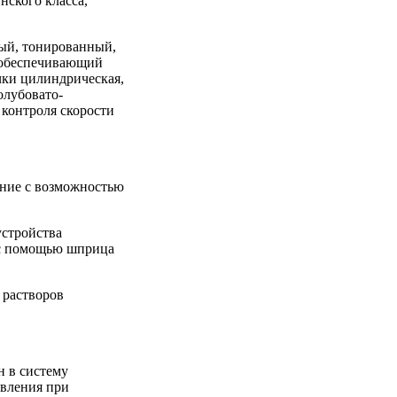
нского класса,
ый, тонированный,
 обеспечивающий
чки цилиндрическая,
олубовато-
 контроля скорости
ение с возможностью
устройства
 с помощью шприца
 растворов
н в систему
ивления при