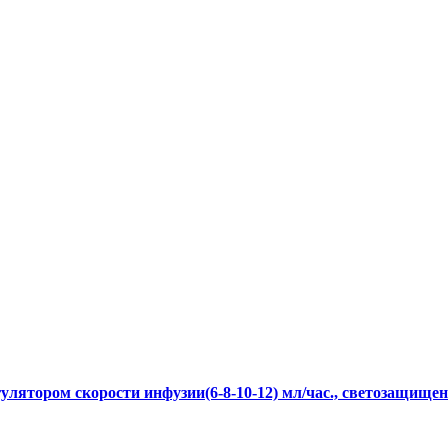
улятором скорости инфузии(6-8-10-12) мл/час., светозащищен