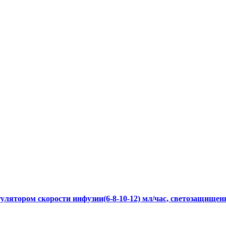
гулятором скорости инфузии(6-8-10-12) мл/час, светозащищен