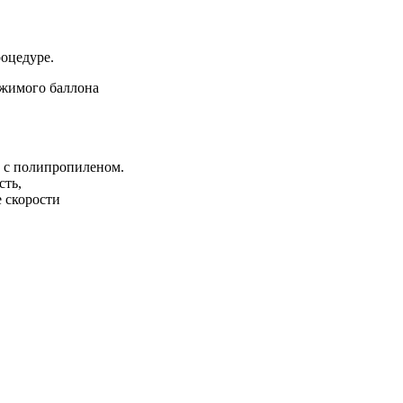
роцедуре.
ржимого баллона
и с полипропиленом.
сть,
е скорости