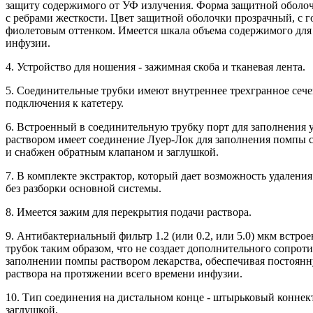
защиту содержимого от УФ излучения. Форма защитной оболо
с ребрами жесткости. Цвет защитной оболочки прозрачный, с г
фиолетовым оттенком. Имеется шкала объема содержимого для
инфузии.
4. Устройство для ношения - зажимная скоба и тканевая лента.
5. Соединительные трубки имеют внутреннее трехгранное сеч
подключения к катетеру.
6. Встроенный в соединительную трубку порт для заполнения 
раствором имеет соединение Луер-Лок для заполнения помпы
и снабжен обратным клапаном и заглушкой.
7. В комплекте экстрактор, который дает возможность удаления
без разборки основной системы.
8. Имеется зажим для перекрытия подачи раствора.
9. Антибактериальный фильтр 1.2 (или 0.2, или 5.0) мкм встрое
трубок таким образом, что не создает дополнительного сопрот
заполнении помпы раствором лекарства, обеспечивая постоян
раствора на протяжении всего времени инфузии.
10. Тип соединения на дистальном конце - штырьковый коннект
заглушкой.