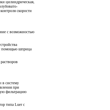
чки цилиндрическая,
олубовато-
 контроля скорости
ение с возможностью
устройства
 с помощью шприца
 растворов
н в систему
ивления при
ную фильтрацию
ор типа Luer с