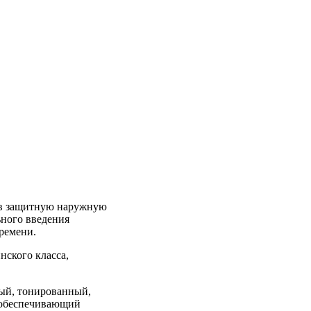
 в защитную наружную
ьного введения
ремени.
нского класса,
ый, тонированный,
 обеспечивающий