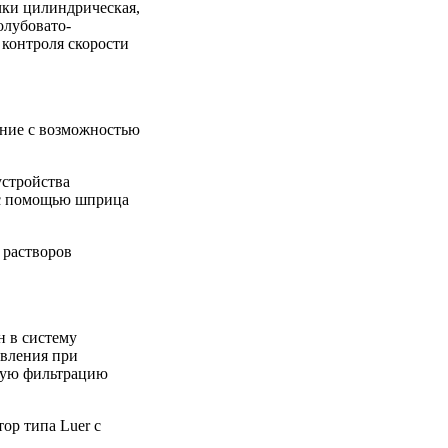
чки цилиндрическая,
олубовато-
 контроля скорости
ение с возможностью
устройства
 с помощью шприца
 растворов
н в систему
ивления при
ную фильтрацию
ор типа Luer с