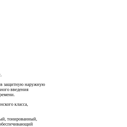
.
й в защитную наружную
ьного введения
ремени.
нского класса,
ый, тонированный,
 обеспечивающий