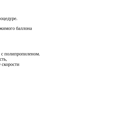
роцедуре.
ржимого баллона
и с полипропиленом.
сть,
е скорости