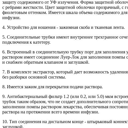
защиту содержимого от УФ излучения. Форма защитной оболо
с ребрами жесткости. Цвет защитной оболочки прозрачный, с г
фиолетовым оттенком. Имеется шкала объема содержимого для
инфузии.
4. Устройство для ношения - зажимная скоба и тканевая лента.
5. Соединительные трубки имеют внутреннее трехгранное сеч
подключения к катетеру.
6. Встроенный в соединительную трубку порт для заполнения 
раствором имеет соединение Луер-Лок для заполнения помпы
и снабжен обратным клапаном и заглушкой.
7. В комплекте экстрактор, который дает возможность удаления
без разборки основной системы.
8. Имеется зажим для перекрытия подачи раствора.
9. Антибактериальный фильтр 1.2 (или 0.2, или 5.0) мкм встрое
трубок таким образом, что не создает дополнительного сопрот
заполнении помпы раствором лекарства, обеспечивая постоян
раствора на протяжении всего времени инфузии.
10. Тип соединения на дистальном конце - штырьковый коннект
заглушкой.