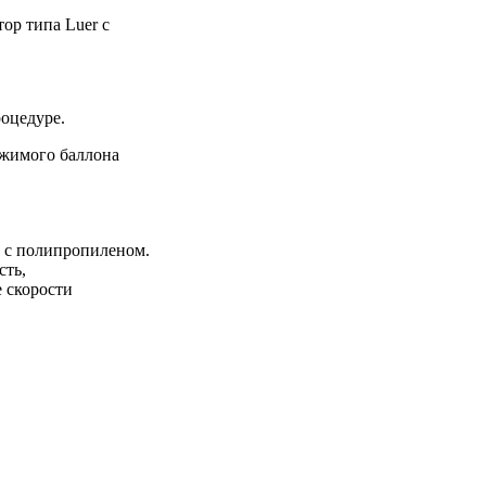
ор типа Luer с
роцедуре.
ржимого баллона
и с полипропиленом.
сть,
е скорости