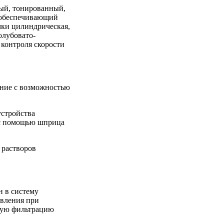
ый, тонированный,
 обеспечивающий
чки цилиндрическая,
олубовато-
 контроля скорости
ение с возможностью
устройства
 с помощью шприца
 растворов
н в систему
ивления при
ную фильтрацию