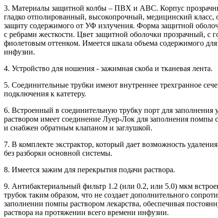
3. Материалы защитной колбы – ПВХ и АВС. Корпус прозрачн
гладко отполированный, высокопрочный, медицинский класс,
защиту содержимого от УФ излучения. Форма защитной оболо
с ребрами жесткости. Цвет защитной оболочки прозрачный, с г
фиолетовым оттенком. Имеется шкала объема содержимого для
инфузии.
4. Устройство для ношения - зажимная скоба и тканевая лента.
5. Соединительные трубки имеют внутреннее трехгранное сеч
подключения к катетеру.
6. Встроенный в соединительную трубку порт для заполнения 
раствором имеет соединение Луер-Лок для заполнения помпы
и снабжен обратным клапаном и заглушкой.
7. В комплекте экстрактор, который дает возможность удаления
без разборки основной системы.
8. Имеется зажим для перекрытия подачи раствора.
9. Антибактериальный фильтр 1.2 (или 0.2, или 5.0) мкм встрое
трубок таким образом, что не создает дополнительного сопрот
заполнении помпы раствором лекарства, обеспечивая постоян
раствора на протяжении всего времени инфузии.